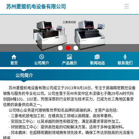
苏州菱盟机电设备有限公司
首页
公司简介
产品展示
新闻动态
联系我们
公司简介
苏州菱盟机电设备有限公司成立于2013年9月18日，专注于高端精密数控设备
销售与服务的专业化公司。公司坐落于苏州市吴中区木渎镇七子路29号AI时代科
创园8幢101、102室，凭借深厚的行业积淀与技术实力，已成为长三角地区备受
信赖的装备供应商之一。
公司核心业务是代理销售世界知名品牌的高端机床，主营产品包括：
· 三菱电机放电加工机：在模具加工领域以高精度、高效率著称。
· 安田加工中心：以其卓越的刚性和稳定性，满足高要求零部件加工。
· 钶锐锶加工中心：提供高性能的切削解决方案，适用于多种金属材料。
· 冈本磨床：在超精密磨削领域拥有领先技术，确保工件达到极高的光洁度与
精度
.....