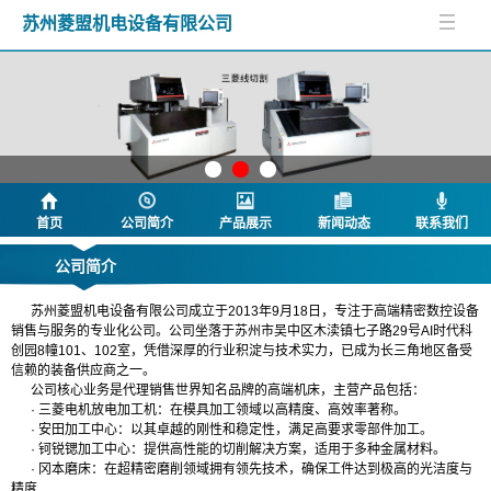
苏州菱盟机电设备有限公司
首页
公司简介
产品展示
新闻动态
联系我们
公司简介
苏州菱盟机电设备有限公司成立于2013年9月18日，专注于高端精密数控设备
销售与服务的专业化公司。公司坐落于苏州市吴中区木渎镇七子路29号AI时代科
创园8幢101、102室，凭借深厚的行业积淀与技术实力，已成为长三角地区备受
信赖的装备供应商之一。
公司核心业务是代理销售世界知名品牌的高端机床，主营产品包括：
· 三菱电机放电加工机：在模具加工领域以高精度、高效率著称。
· 安田加工中心：以其卓越的刚性和稳定性，满足高要求零部件加工。
· 钶锐锶加工中心：提供高性能的切削解决方案，适用于多种金属材料。
· 冈本磨床：在超精密磨削领域拥有领先技术，确保工件达到极高的光洁度与
精度
.....