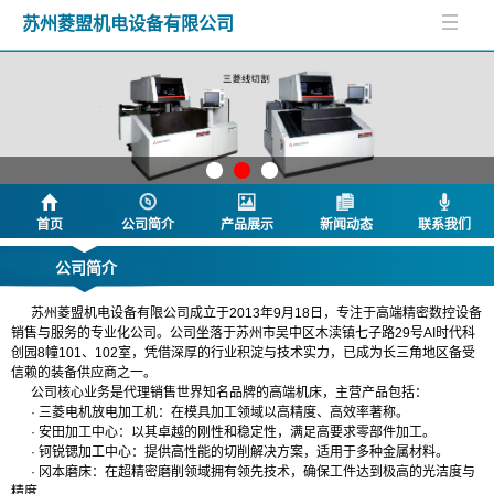
苏州菱盟机电设备有限公司
首页
公司简介
产品展示
新闻动态
联系我们
公司简介
苏州菱盟机电设备有限公司成立于2013年9月18日，专注于高端精密数控设备
销售与服务的专业化公司。公司坐落于苏州市吴中区木渎镇七子路29号AI时代科
创园8幢101、102室，凭借深厚的行业积淀与技术实力，已成为长三角地区备受
信赖的装备供应商之一。
公司核心业务是代理销售世界知名品牌的高端机床，主营产品包括：
· 三菱电机放电加工机：在模具加工领域以高精度、高效率著称。
· 安田加工中心：以其卓越的刚性和稳定性，满足高要求零部件加工。
· 钶锐锶加工中心：提供高性能的切削解决方案，适用于多种金属材料。
· 冈本磨床：在超精密磨削领域拥有领先技术，确保工件达到极高的光洁度与
精度
.....