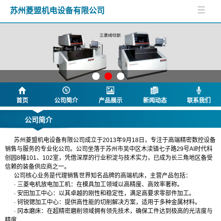
苏州菱盟机电设备有限公司
首页
公司简介
产品展示
新闻动态
联系我们
公司简介
苏州菱盟机电设备有限公司成立于2013年9月18日，专注于高端精密数控设备
销售与服务的专业化公司。公司坐落于苏州市吴中区木渎镇七子路29号AI时代科
创园8幢101、102室，凭借深厚的行业积淀与技术实力，已成为长三角地区备受
信赖的装备供应商之一。
公司核心业务是代理销售世界知名品牌的高端机床，主营产品包括：
· 三菱电机放电加工机：在模具加工领域以高精度、高效率著称。
· 安田加工中心：以其卓越的刚性和稳定性，满足高要求零部件加工。
· 钶锐锶加工中心：提供高性能的切削解决方案，适用于多种金属材料。
· 冈本磨床：在超精密磨削领域拥有领先技术，确保工件达到极高的光洁度与
精度
.....