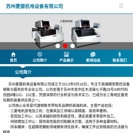
苏州菱盟机电设备有限公司
首页
公司简介
产品展示
新闻动态
联系我们
公司简介
苏州菱盟机电设备有限公司成立于2013年9月18日，专注于高端精密数控设备
销售与服务的专业化公司。公司坐落于苏州市吴中区木渎镇七子路29号AI时代科
创园8幢101、102室，凭借深厚的行业积淀与技术实力，已成为长三角地区备受
信赖的装备供应商之一。
公司核心业务是代理销售世界知名品牌的高端机床，主营产品包括：
· 三菱电机放电加工机：在模具加工领域以高精度、高效率著称。
· 安田加工中心：以其卓越的刚性和稳定性，满足高要求零部件加工。
· 钶锐锶加工中心：提供高性能的切削解决方案，适用于多种金属材料。
· 冈本磨床：在超精密磨削领域拥有领先技术，确保工件达到极高的光洁度与
精度
.....